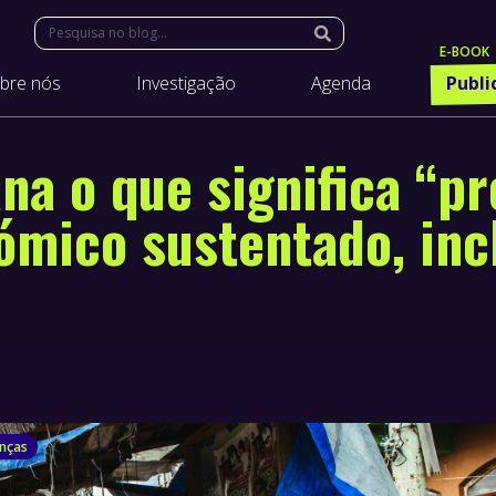
Search:
bre nós
Investigação
Agenda
Publi
ana o que significa “
mico sustentado, incl
anças