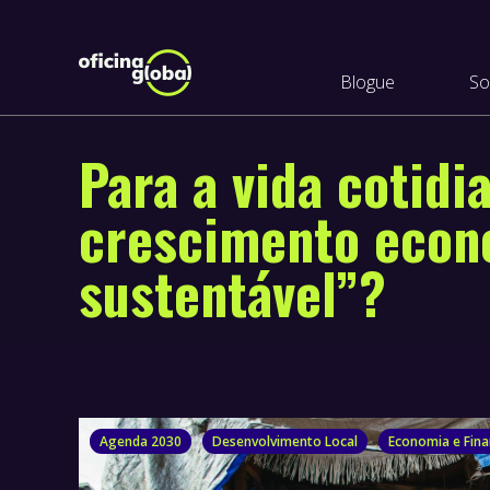
Blogue
So
Para a vida cotidi
crescimento econó
sustentável”?
Agenda 2030
Desenvolvimento Local
Economia e Fin