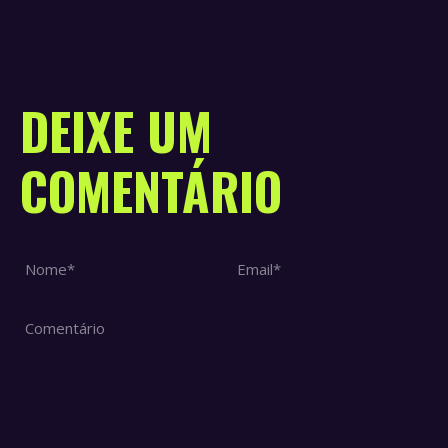
on
on
on
on
Twi
WhatsApp
LinkedIn
Faceboo
DEIXE UM
COMENTÁRIO
Nome *
Email *
Comentário