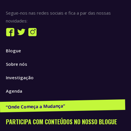
Segue-nos nas redes sociais e fica a par das nossas
novidades:
Find us on:
Facebook
Twitter
Instagram
page
page
page
Blogue
opens
opens
opens
in
in
in
Sobre nós
new
new
new
window
window
window
Investigação
Agenda
Publicações e Recursos
PARTICIPA COM CONTEÚDOS NO NOSSO BLOGUE