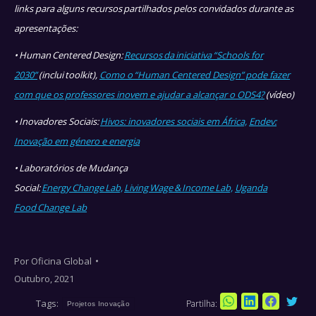
links para alguns recursos partilhados pelos convidados durante as
apresentações:
• Human Centered Design:
Recursos da iniciativa “Schools for
2030”
(inclui toolkit),
Como o “Human Centered Design” pode fazer
com que os professores inovem e ajudar a alcançar o ODS4?
(vídeo)
• Inovadores Sociais:
Hivos: inovadores sociais em África,
Endev:
Inovação em género e energia
• Laboratórios de Mudança
Social:
Energy Change Lab,
Living Wage & Income Lab,
Uganda
Food Change Lab
Por
Oficina Global
Outubro, 2021
Tags:
Partilha:
Sha
Projetos Inovação
Share
Share
Share