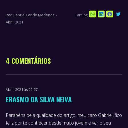
Por
Gabriel Londe Medeiros
Partilha:
Sha
Share
Share
Share
Abril, 2021
on
on
on
on
Twi
WhatsApp
LinkedIn
Faceboo
4 COMENTÁRIOS
Abril, 2021 às 22:57
ERASMO DA SILVA NEIVA
Parabéns pela qualidade do artigo, meu caro Gabriel, fico
says:
feliz por te conhecer desde muito jovem e ver o seu