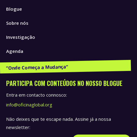
page
page
page
Blogue
opens
opens
opens
in
in
in
Sobre nós
new
new
new
window
window
window
Investigação
Agenda
Publicações e Recursos
PARTICIPA COM CONTEÚDOS NO NOSSO BLOGUE
Entra em contacto connosco:
info@oficinaglobal.org
Não deixes que te escape nada. Assine já a nossa
newsletter: