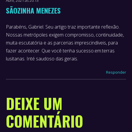
Abril, 2021 às 20:13
SÃOZINHA MENEZES
Parabéns, Gabriel. Seu artigo traz importante reflexão.
says:
Nossas metrópoles exigem compromisso, continuidade,
muita escutatória e as parcerias imprescindíveis, para
fazer acontecer. Que você tenha sucesso.em.terras
lusitanas. Inté saudoso das gerais.
Responder
DEIXE UM
COMENTÁRIO