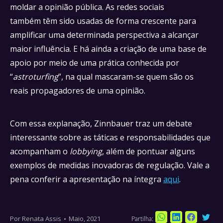
moldar a opinião pública. As redes sociais
também têm sido usadas de forma crescente para
amplificar uma determinada perspectiva a alcançar
maior influência. E há ainda a criação de uma base de
apoio por meio de uma prática conhecida por
“
astroturfing
”, na qual mascaram-se quem são os
reais propagadores de uma opinião.
Com essa explanação, Zinnbauer traz um debate
interessante sobre as táticas e responsabilidades que
acompanham o
lobbying
, além de pontuar alguns
exemplos de medidas inovadoras de regulação. Vale a
pena conferir a apresentação na íntegra
aqui
.
Por
Renata Assis
Maio, 2021
Partilha:
Sha
Share
Share
Share