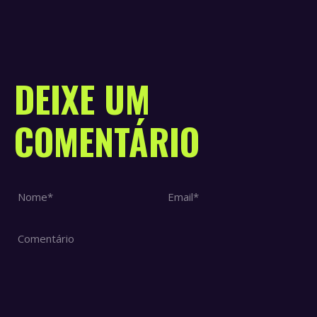
on
on
on
on
Twi
WhatsApp
LinkedIn
Faceboo
DEIXE UM
COMENTÁRIO
Nome *
Email *
Comentário