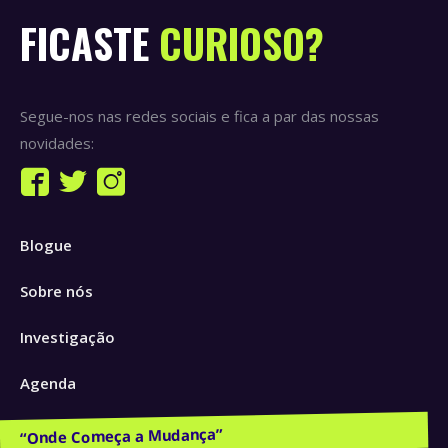
FICASTE
CURIOSO?
Segue-nos nas redes sociais e fica a par das nossas
novidades:
Find us on:
Facebook
Twitter
Instagram
page
page
page
Blogue
opens
opens
opens
in
in
in
Sobre nós
new
new
new
window
window
window
Investigação
Agenda
Publicações e Recursos