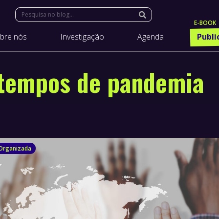
Search:
bre nós
Investigação
Agenda
Publi
 tempos de pandemia
 Organizada