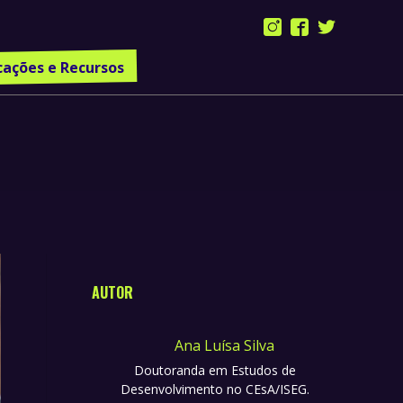
Instagram
Facebook
Twitter
page
page
page
cações e Recursos
opens
opens
opens
in
in
in
new
new
new
window
window
window
AUTOR
Ana Luísa Silva
Doutoranda em Estudos de
Desenvolvimento no CEsA/ISEG.