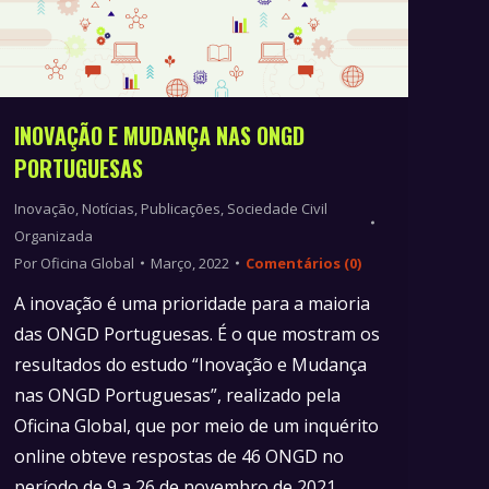
INOVAÇÃO E MUDANÇA NAS ONGD
PORTUGUESAS
Inovação
,
Notícias
,
Publicações
,
Sociedade Civil
Organizada
Por
Oficina Global
Março, 2022
Comentários (0)
A inovação é uma prioridade para a maioria
das ONGD Portuguesas. É o que mostram os
resultados do estudo “Inovação e Mudança
nas ONGD Portuguesas”, realizado pela
Oficina Global, que por meio de um inquérito
online obteve respostas de 46 ONGD no
período de 9 a 26 de novembro de 2021.