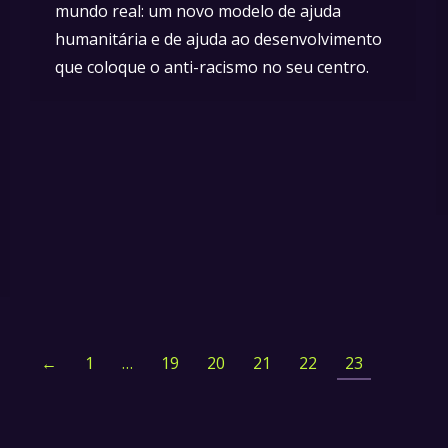
mundo real: um novo modelo de ajuda
humanitária e de ajuda ao desenvolvimento
que coloque o anti-racismo no seu centro.
←
1
…
19
20
21
22
23