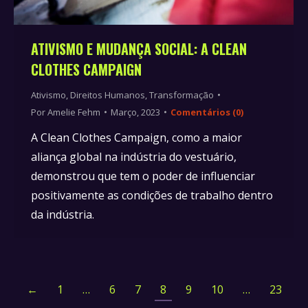
ATIVISMO E MUDANÇA SOCIAL: A CLEAN
CLOTHES CAMPAIGN
Ativismo
,
Direitos Humanos
,
Transformação
Por
Amelie Fehm
Março, 2023
Comentários (0)
A Clean Clothes Campaign, como a maior
aliança global na indústria do vestuário,
demonstrou que tem o poder de influenciar
positivamente as condições de trabalho dentro
da indústria.
←
1
…
6
7
8
9
10
…
23