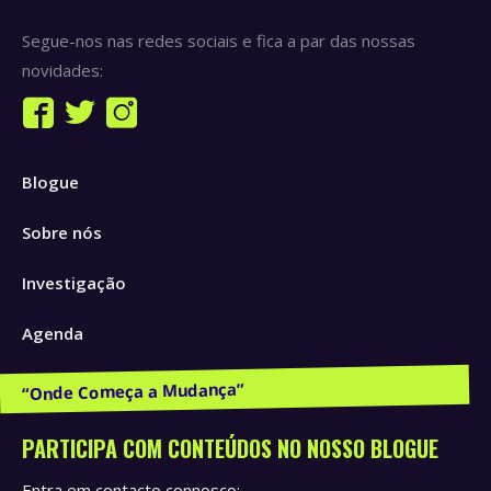
Segue-nos nas redes sociais e fica a par das nossas
novidades:
Find us on:
Facebook
Twitter
Instagram
page
page
page
Blogue
opens
opens
opens
in
in
in
Sobre nós
new
new
new
window
window
window
Investigação
Agenda
Publicações e Recursos
PARTICIPA COM CONTEÚDOS NO NOSSO BLOGUE
Entra em contacto connosco: