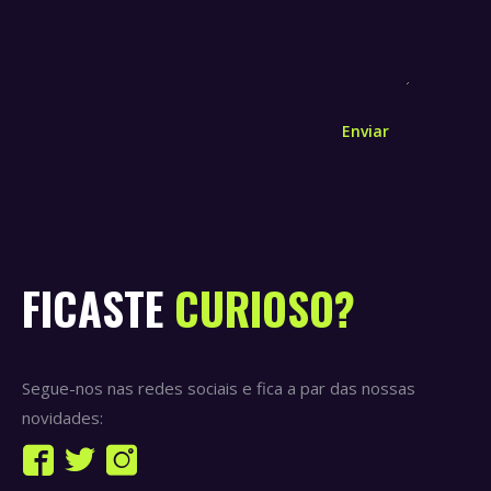
Enviar
FICASTE
CURIOSO?
Segue-nos nas redes sociais e fica a par das nossas
novidades:
Find us on:
Facebook
Twitter
Instagram