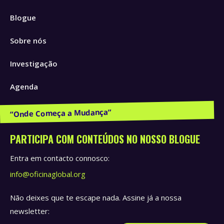
page
page
page
Blogue
opens
opens
opens
in
in
in
Sobre nós
new
new
new
window
window
window
Investigação
Agenda
Publicações e Recursos
PARTICIPA COM CONTEÚDOS NO NOSSO BLOGUE
Entra em contacto connosco:
info@oficinaglobal.org
Não deixes que te escape nada. Assine já a nossa
newsletter: