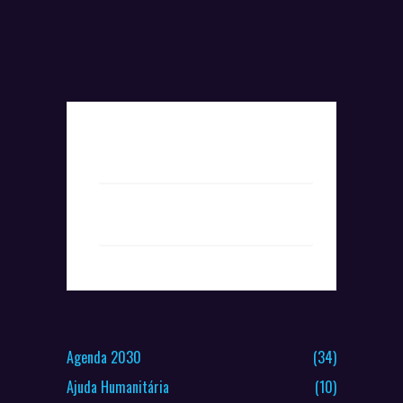
+ Add to Google Calendar
+ iCal / Outlook export
Agenda 2030
(34)
Ajuda Humanitária
(10)