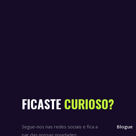
FICASTE
CURIOSO?
Segue-nos nas redes sociais e fica a
Blogue
par das nossas novidades: