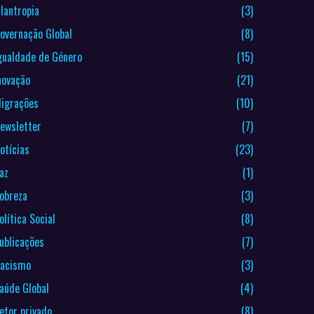
ilantropia
(3)
overnação Global
(8)
gualdade de Género
(15)
novação
(21)
igrações
(10)
ewsletter
(7)
otícias
(23)
az
(1)
obreza
(3)
olítica Social
(8)
ublicações
(7)
acismo
(3)
aúde Global
(4)
etor privado
(8)