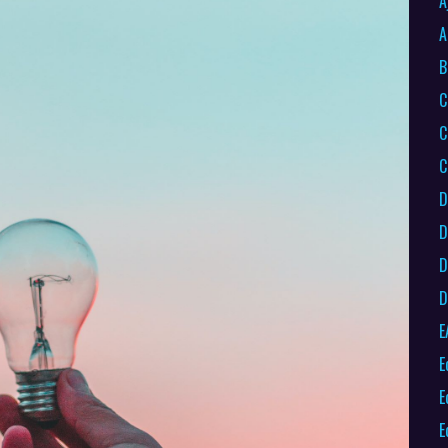
A
A
B
C
C
C
D
D
D
D
E
E
E
E