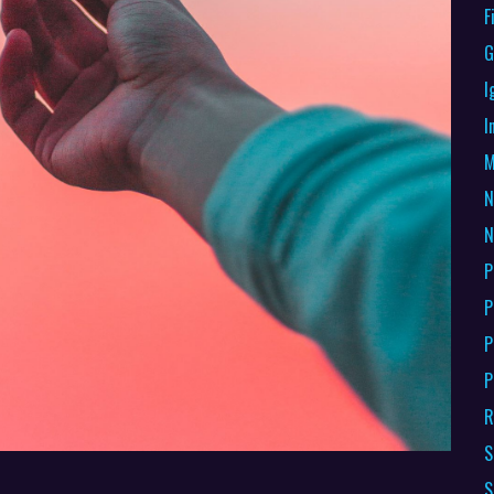
F
G
I
I
M
N
N
P
P
P
P
R
S
S