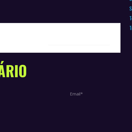
S
T
T
+ iCal / Outlook export
ÁRIO
Email *