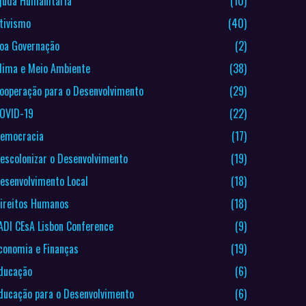
juda Humanitária
(10)
tivismo
(40)
oa Governação
(2)
lima e Meio Ambiente
(38)
ooperação para o Desenvolvimento
(29)
OVID-19
(22)
emocracia
(17)
escolonizar o Desenvolvimento
(19)
esenvolvimento Local
(18)
ireitos Humanos
(18)
ADI CEsA Lisbon Conference
(9)
conomia e Finanças
(19)
ducação
(6)
ducação para o Desenvolvimento
(6)