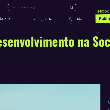
Search:
bre nós
Investigação
Agenda
Publi
esenvolvimento na Soc
A