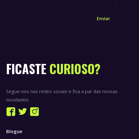
Enviar
FICASTE
CURIOSO?
Segue-nos nas redes sociais e fica a par das nossas
novidades:
Find us on:
Facebook
Twitter
Instagram
page
page
page
Blogue
opens
opens
opens