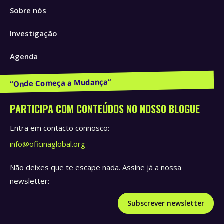
in
in
in
Sobre nós
new
new
new
window
window
window
Investigação
Agenda
Publicações e Recursos
PARTICIPA COM CONTEÚDOS NO NOSSO BLOGUE
Entra em contacto connosco:
info@oficinaglobal.org
Não deixes que te escape nada. Assine já a nossa
newsletter:
Subscrever newsletter