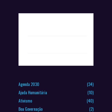
+ Add to Google Calendar
+ iCal / Outlook export
Agenda 2030
(34)
Ajuda Humanitária
(10)
Ativismo
(40)
Boa Governação
(2)