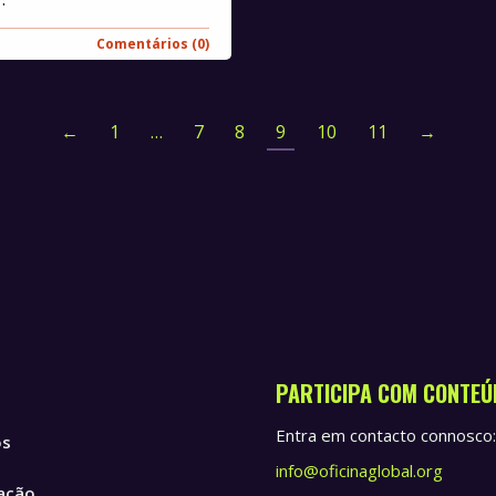
Comentários (0)
←
1
…
7
8
9
10
11
→
PARTICIPA COM CONTEÚ
Entra em contacto connosco:
ós
info@oficinaglobal.org
ação