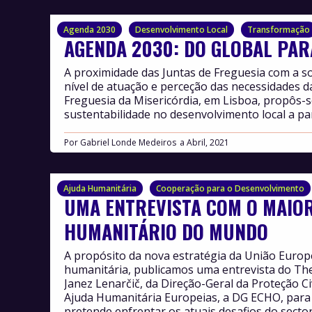
Agenda 2030
Desenvolvimento Local
Transformação
AGENDA 2030: DO GLOBAL PAR
A proximidade das Juntas de Freguesia com a so
nível de atuação e perceção das necessidades d
Freguesia da Misericórdia, em Lisboa, propôs-s
sustentabilidade no desenvolvimento local a pa
Por
Gabriel Londe Medeiros
Abril, 2021
Ajuda Humanitária
Cooperação para o Desenvolvimento
UMA ENTREVISTA COM O MAIO
HUMANITÁRIO DO MUNDO
A propósito da nova estratégia da União Europ
humanitária, publicamos uma entrevista do T
Janez Lenarčič, da Direção-Geral da Proteção Ci
Ajuda Humanitária Europeias, a DG ECHO, para
pretende enfrentar os atuais desafios do sector