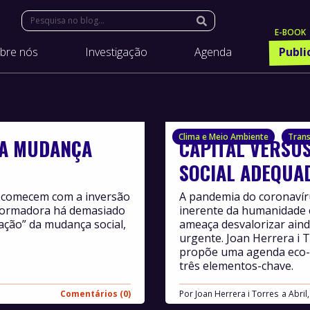
Search:
bre nós
Investigação
Agenda
Publi
Clima e Meio Ambiente
Tran
” A MUDANÇA
CAPITAL VERSUS
SOCIAL ADEQUA
z comecem com a inversão
A pandemia do coronavír
formadora há demasiado
inerente da humanidade 
cação” da mudança social,
ameaça desvalorizar aind
urgente. Joan Herrera i T
propõe uma agenda eco-s
três elementos-chave.
Comentários (0)
Por
Joan Herrera i Torres
Abril