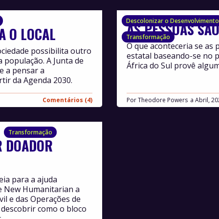
Descolonizar o Desenvolvimento
AS PESSOAS SÃO
A O LOCAL
Transformação
O que aconteceria se as 
ciedade possibilita outro
estatal baseando-se no pr
a população. A Junta de
África do Sul provê algum
e a pensar a
rtir da Agenda 2030.
Comentários (4)
Por
Theodore Powers
Abril, 2
Transformação
R DOADOR
eia para a ajuda
he New Humanitarian a
vil e das Operações de
 descobrir como o bloco
.