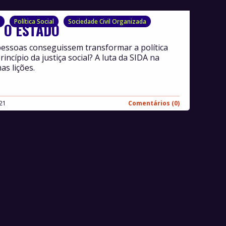
Política Social
Sociedade Civil Organizada
 O ESTADO
pessoas conseguissem transformar a política
incípio da justiça social? A luta da SIDA na
as lições.
021
Comentários (0)