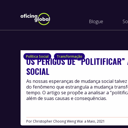
Blogue
So
Política Social
Transformação
OS PERIGOS DE “POLITIFICAR
SOCIAL
As nossas esperanças de mudança social talve
do fenômeno que estrangula a mudança trans
tempo. O artigo se propõe a analisar a “politifi
além de suas causas e consequências.
Por
Christopher Choong Weng Wai
Maio, 2021