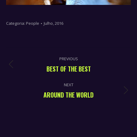
Categoria:
People
Julho, 2016
ALBUM
PREVIOUS
NAVIGATION
BEST OF THE BEST
Previous
album:
NEXT
AROUND THE WORLD
Next
album: