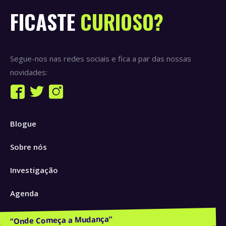
FICASTE
CURIOSO?
Segue-nos nas redes sociais e fica a par das nossas
novidades:
Find us on:
Facebook
Twitter
Instagram
page
page
page
Blogue
opens
opens
opens
in
in
in
Sobre nós
new
new
new
window
window
window
Investigação
Agenda
Publicações e Recursos